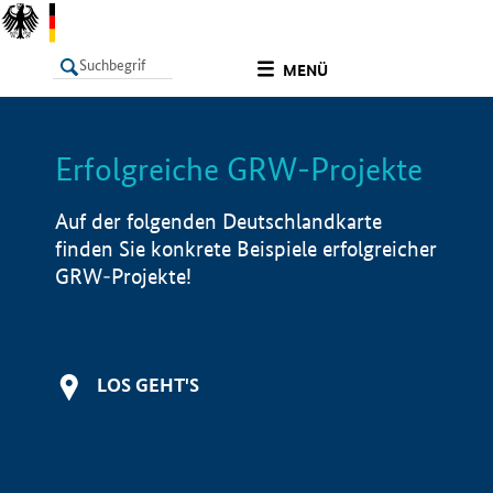
undefined
MENÜ
Erfolgreiche GRW-Projekte
LISTE
Filter
Info
Auf der folgenden Deutschlandkarte
finden Sie konkrete Beispiele erfolgreicher
GRW-Projekte!
LOS GEHT'S