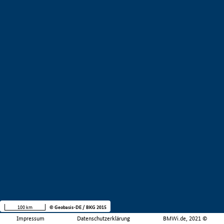
100 km
© Geobasis-DE / BKG 2015
Impressum
Datenschutzerklärung
BMWi.de, 2021 ©