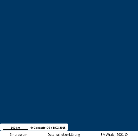
100 km
© Geobasis-DE / BKG 2015
Impressum
Datenschutzerklärung
BMWi.de, 2021 ©