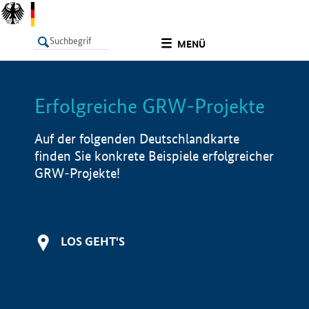
undefined
MENÜ
Erfolgreiche GRW-Projekte
LISTE
Filter
Info
Auf der folgenden Deutschlandkarte
finden Sie konkrete Beispiele erfolgreicher
GRW-Projekte!
LOS GEHT'S