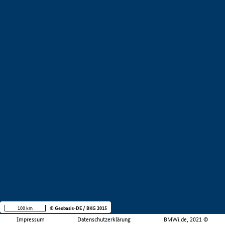
100 km
© Geobasis-DE / BKG 2015
Impressum
Datenschutzerklärung
BMWi.de, 2021 ©