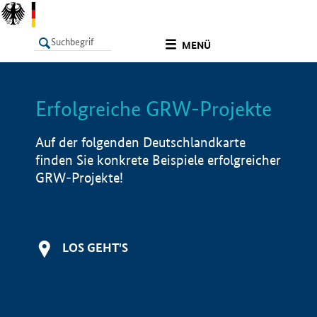
undefined
MENÜ
Erfolgreiche GRW-Projekte
LISTE
Filter
Info
Auf der folgenden Deutschlandkarte
finden Sie konkrete Beispiele erfolgreicher
GRW-Projekte!
LOS GEHT'S