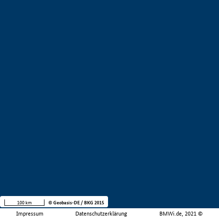
100 km
© Geobasis-DE / BKG 2015
Impressum
Datenschutzerklärung
BMWi.de, 2021 ©