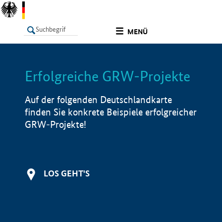
undefined
MENÜ
Erfolgreiche GRW-Projekte
LISTE
Filter
Info
Auf der folgenden Deutschlandkarte
finden Sie konkrete Beispiele erfolgreicher
GRW-Projekte!
LOS GEHT'S