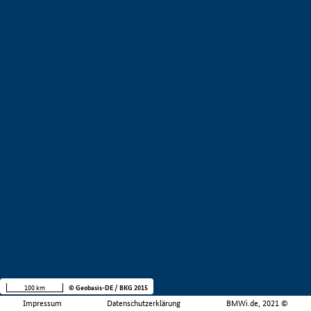
100 km
© Geobasis-DE / BKG 2015
Impressum
Datenschutzerklärung
BMWi.de, 2021 ©