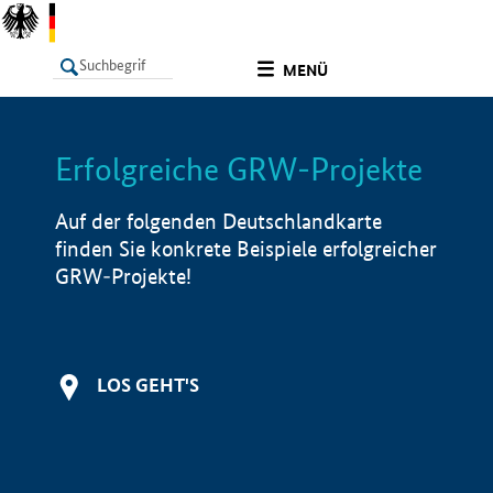
undefined
MENÜ
Erfolgreiche GRW-Projekte
LISTE
Filter
Info
Auf der folgenden Deutschlandkarte
finden Sie konkrete Beispiele erfolgreicher
GRW-Projekte!
LOS GEHT'S