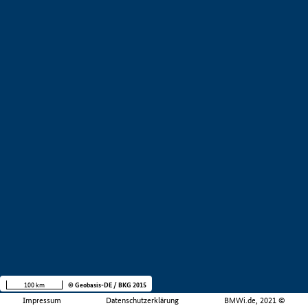
100 km
© Geobasis-DE / BKG 2015
Impressum
Datenschutzerklärung
BMWi.de, 2021 ©