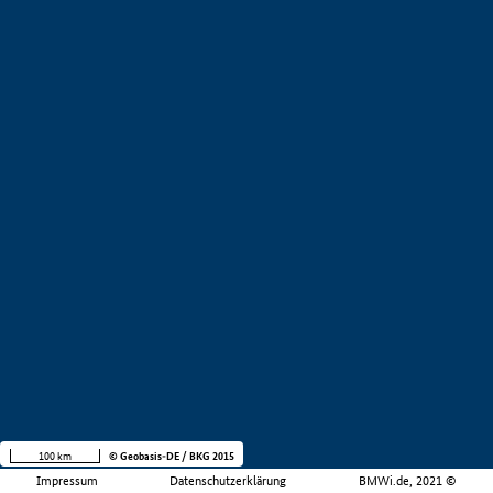
100 km
© Geobasis-DE / BKG 2015
Impressum
Datenschutzerklärung
BMWi.de, 2021 ©