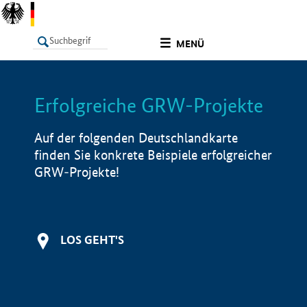
undefined
MENÜ
Erfolgreiche GRW-Projekte
LISTE
Filter
Info
Auf der folgenden Deutschlandkarte
finden Sie konkrete Beispiele erfolgreicher
GRW-Projekte!
LOS GEHT'S