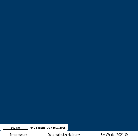
100 km
© Geobasis-DE / BKG 2015
Impressum
Datenschutzerklärung
BMWi.de, 2021 ©