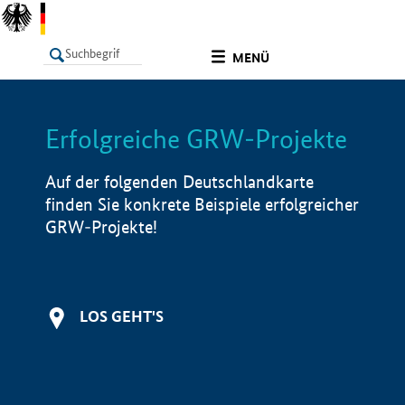
undefined
MENÜ
Erfolgreiche GRW-Projekte
LISTE
Filter
Info
Auf der folgenden Deutschlandkarte
finden Sie konkrete Beispiele erfolgreicher
GRW-Projekte!
LOS GEHT'S