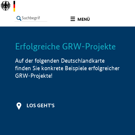
undefined
MENÜ
Erfolgreiche GRW-Projekte
LISTE
Filter
Info
Auf der folgenden Deutschlandkarte
finden Sie konkrete Beispiele erfolgreicher
GRW-Projekte!
LOS GEHT'S