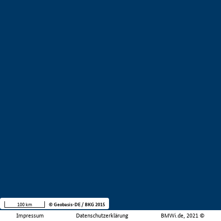
100 km
© Geobasis-DE / BKG 2015
Impressum
Datenschutzerklärung
BMWi.de, 2021 ©