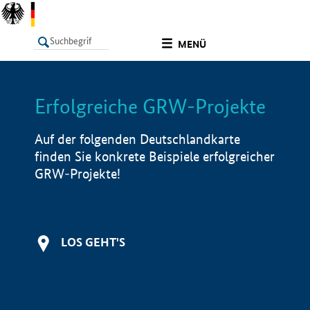
undefined
MENÜ
Erfolgreiche GRW-Projekte
LISTE
Filter
Info
Auf der folgenden Deutschlandkarte
finden Sie konkrete Beispiele erfolgreicher
GRW-Projekte!
LOS GEHT'S