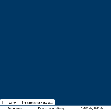
100 km
© Geobasis-DE / BKG 2015
Impressum
Datenschutzerklärung
BMWi.de, 2021 ©