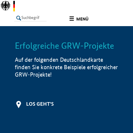
undefined
MENÜ
Erfolgreiche GRW-Projekte
LISTE
Filter
Info
Auf der folgenden Deutschlandkarte
finden Sie konkrete Beispiele erfolgreicher
GRW-Projekte!
LOS GEHT'S