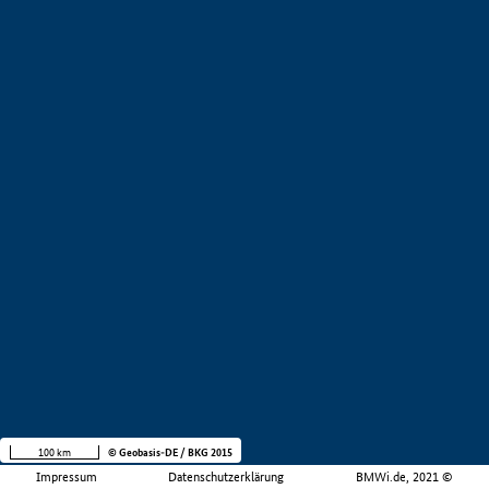
100 km
© Geobasis-DE / BKG 2015
Impressum
Datenschutzerklärung
BMWi.de, 2021 ©