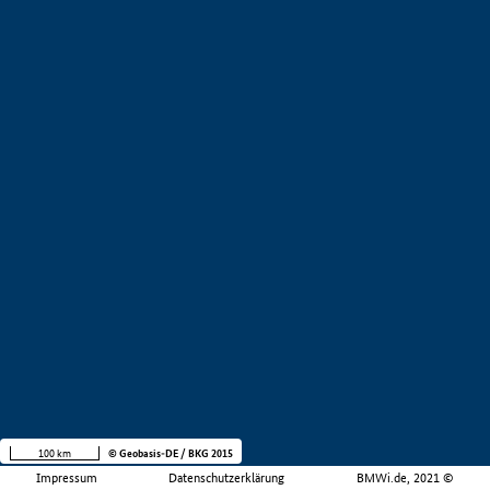
100 km
© Geobasis-DE / BKG 2015
Impressum
Datenschutzerklärung
BMWi.de, 2021 ©