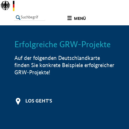
undefined
MENÜ
Erfolgreiche GRW-Projekte
LISTE
Filter
Info
Auf der folgenden Deutschlandkarte
finden Sie konkrete Beispiele erfolgreicher
GRW-Projekte!
LOS GEHT'S