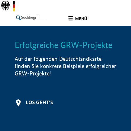
undefined
MENÜ
Erfolgreiche GRW-Projekte
LISTE
Filter
Info
Auf der folgenden Deutschlandkarte
finden Sie konkrete Beispiele erfolgreicher
GRW-Projekte!
LOS GEHT'S