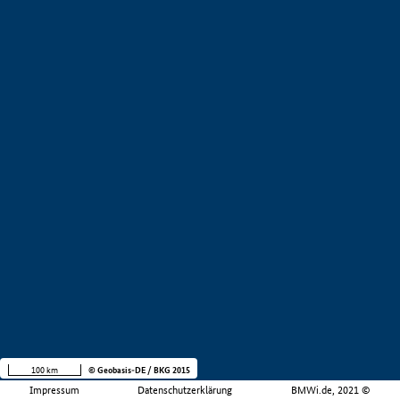
100 km
© Geobasis-DE / BKG 2015
Impressum
Datenschutzerklärung
BMWi.de, 2021 ©