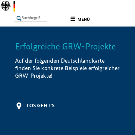
undefined
MENÜ
Erfolgreiche GRW-Projekte
LISTE
Filter
Info
Auf der folgenden Deutschlandkarte
finden Sie konkrete Beispiele erfolgreicher
GRW-Projekte!
LOS GEHT'S