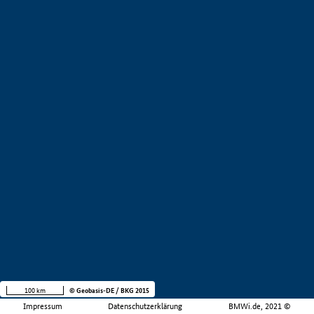
100 km
© Geobasis-DE / BKG 2015
Impressum
Datenschutzerklärung
BMWi.de, 2021 ©