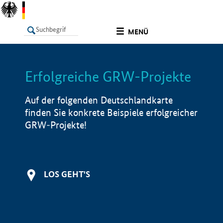
undefined
MENÜ
Erfolgreiche GRW-Projekte
LISTE
Filter
Info
Auf der folgenden Deutschlandkarte
finden Sie konkrete Beispiele erfolgreicher
GRW-Projekte!
LOS GEHT'S