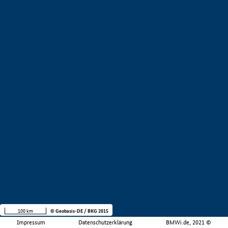
100 km
© Geobasis-DE / BKG 2015
Impressum
Datenschutzerklärung
BMWi.de, 2021 ©