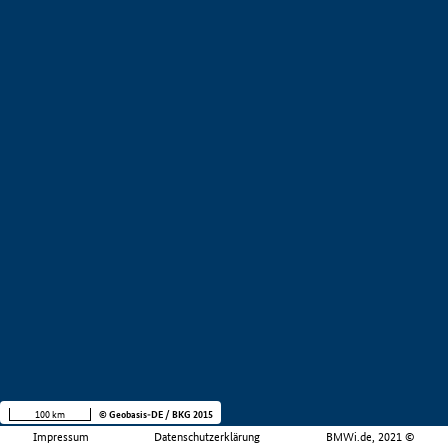
100 km
© Geobasis-DE / BKG 2015
Impressum
Datenschutzerklärung
BMWi.de, 2021 ©