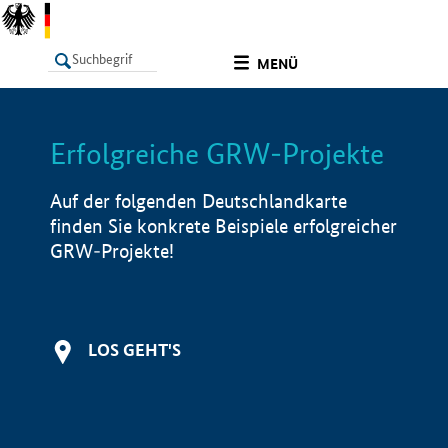
undefined
MENÜ
Erfolgreiche GRW-Projekte
LISTE
Filter
Info
Auf der folgenden Deutschlandkarte
finden Sie konkrete Beispiele erfolgreicher
GRW-Projekte!
LOS GEHT'S