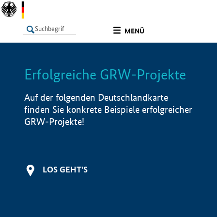
undefined
MENÜ
Erfolgreiche GRW-Projekte
LISTE
Filter
Info
Auf der folgenden Deutschlandkarte
finden Sie konkrete Beispiele erfolgreicher
GRW-Projekte!
LOS GEHT'S