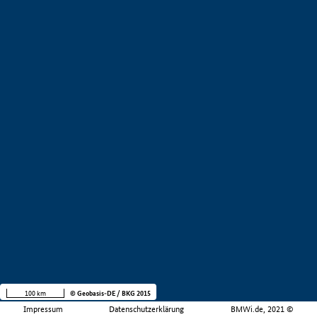
100 km
© Geobasis-DE / BKG 2015
Impressum
Datenschutzerklärung
BMWi.de, 2021 ©