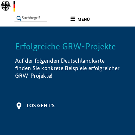
undefined
MENÜ
Erfolgreiche GRW-Projekte
LISTE
Filter
Info
Auf der folgenden Deutschlandkarte
finden Sie konkrete Beispiele erfolgreicher
GRW-Projekte!
LOS GEHT'S