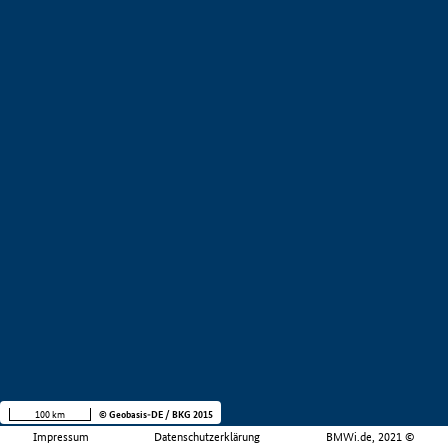
100 km
© Geobasis-DE / BKG 2015
Impressum
Datenschutzerklärung
BMWi.de, 2021 ©