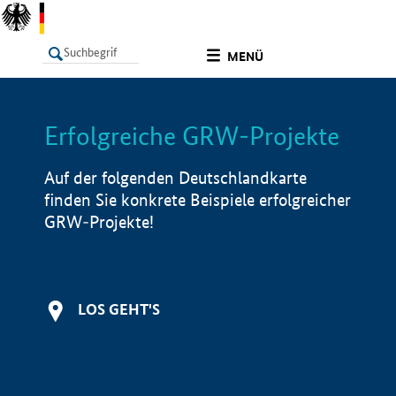
undefined
MENÜ
Erfolgreiche GRW-Projekte
LISTE
Filter
Info
Auf der folgenden Deutschlandkarte
finden Sie konkrete Beispiele erfolgreicher
GRW-Projekte!
LOS GEHT'S