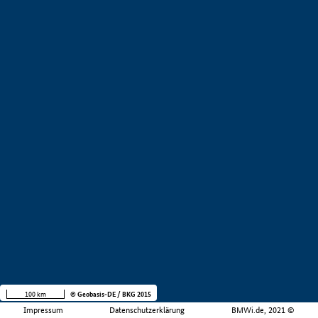
100 km
© Geobasis-DE / BKG 2015
Impressum
Datenschutzerklärung
BMWi.de, 2021 ©