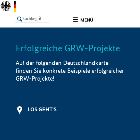
undefined
MENÜ
Erfolgreiche GRW-Projekte
LISTE
Filter
Info
Auf der folgenden Deutschlandkarte
finden Sie konkrete Beispiele erfolgreicher
GRW-Projekte!
LOS GEHT'S