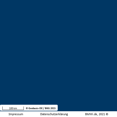
100 km
© Geobasis-DE / BKG 2015
Impressum
Datenschutzerklärung
BMWi.de, 2021 ©