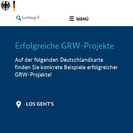
undefined
MENÜ
Erfolgreiche GRW-Projekte
LISTE
Filter
Info
Auf der folgenden Deutschlandkarte
finden Sie konkrete Beispiele erfolgreicher
GRW-Projekte!
LOS GEHT'S