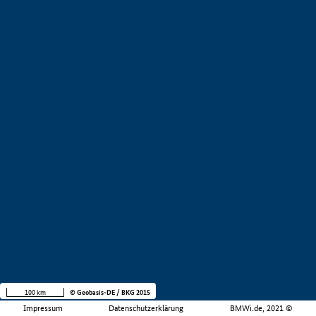
100 km
© Geobasis-DE / BKG 2015
Impressum
Datenschutzerklärung
BMWi.de, 2021 ©