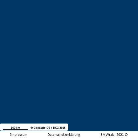
100 km
© Geobasis-DE / BKG 2015
Impressum
Datenschutzerklärung
BMWi.de, 2021 ©