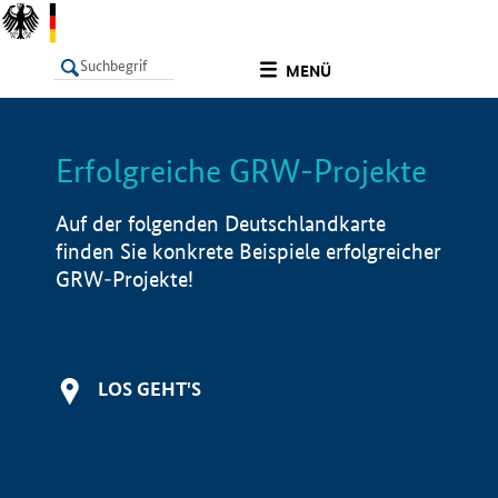
undefined
MENÜ
Erfolgreiche GRW-Projekte
LISTE
Filter
Info
Auf der folgenden Deutschlandkarte
finden Sie konkrete Beispiele erfolgreicher
GRW-Projekte!
LOS GEHT'S