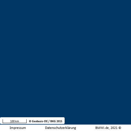
100 km
© Geobasis-DE / BKG 2015
Impressum
Datenschutzerklärung
BMWi.de, 2021 ©