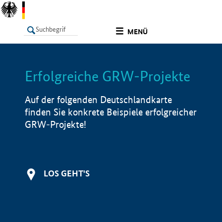
undefined
MENÜ
Erfolgreiche GRW-Projekte
LISTE
Filter
Info
Auf der folgenden Deutschlandkarte
finden Sie konkrete Beispiele erfolgreicher
GRW-Projekte!
LOS GEHT'S