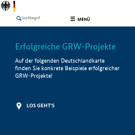
undefined
MENÜ
Erfolgreiche GRW-Projekte
LISTE
Filter
Info
Auf der folgenden Deutschlandkarte
finden Sie konkrete Beispiele erfolgreicher
GRW-Projekte!
LOS GEHT'S