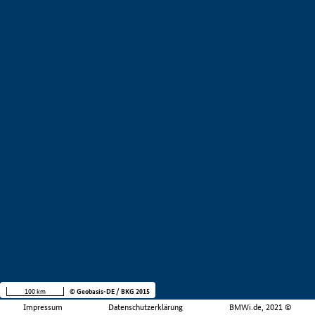
100 km
© Geobasis-DE / BKG 2015
Impressum
Datenschutzerklärung
BMWi.de, 2021 ©