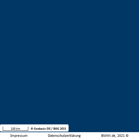
100 km
© Geobasis-DE / BKG 2015
Impressum
Datenschutzerklärung
BMWi.de, 2021 ©