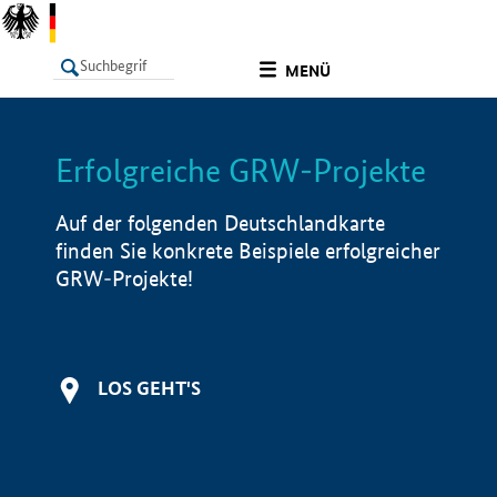
undefined
MENÜ
Erfolgreiche GRW-Projekte
LISTE
Filter
Info
Auf der folgenden Deutschlandkarte
finden Sie konkrete Beispiele erfolgreicher
GRW-Projekte!
LOS GEHT'S