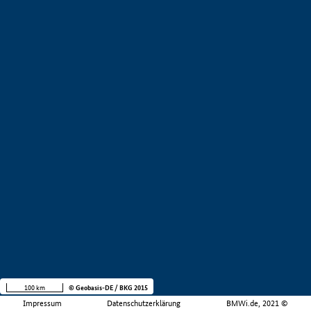
100 km
© Geobasis-DE / BKG 2015
Impressum
Datenschutzerklärung
BMWi.de, 2021 ©