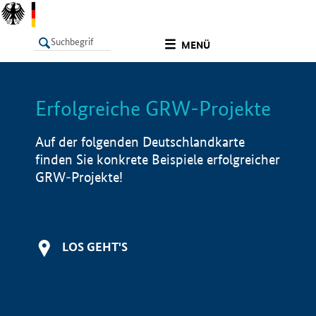
undefined
MENÜ
Erfolgreiche GRW-Projekte
LISTE
Filter
Info
Auf der folgenden Deutschlandkarte
finden Sie konkrete Beispiele erfolgreicher
GRW-Projekte!
LOS GEHT'S