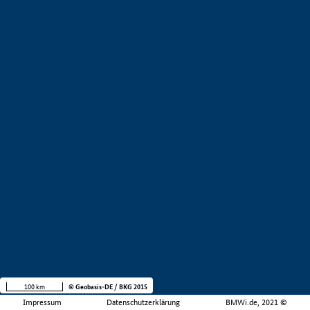
100 km
© Geobasis-DE / BKG 2015
Impressum
Datenschutzerklärung
BMWi.de, 2021 ©