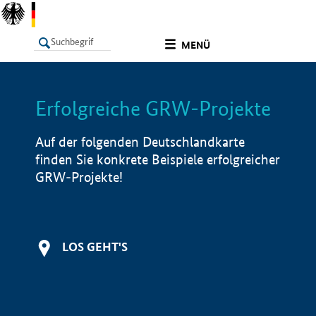
undefined
MENÜ
Erfolgreiche GRW-Projekte
LISTE
Filter
Info
Auf der folgenden Deutschlandkarte
finden Sie konkrete Beispiele erfolgreicher
GRW-Projekte!
LOS GEHT'S