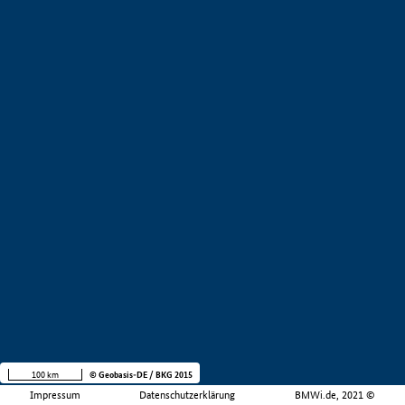
100 km
© Geobasis-DE / BKG 2015
Impressum
Datenschutzerklärung
BMWi.de, 2021 ©