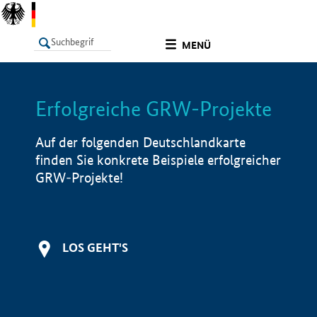
undefined
MENÜ
Erfolgreiche GRW-Projekte
LISTE
Filter
Info
Auf der folgenden Deutschlandkarte
finden Sie konkrete Beispiele erfolgreicher
GRW-Projekte!
LOS GEHT'S