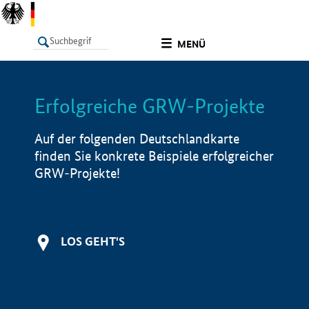
undefined
MENÜ
Erfolgreiche GRW-Projekte
LISTE
Filter
Info
Auf der folgenden Deutschlandkarte
finden Sie konkrete Beispiele erfolgreicher
GRW-Projekte!
LOS GEHT'S