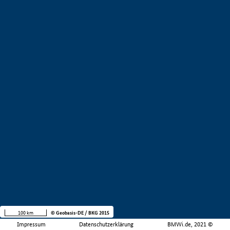
100 km
© Geobasis-DE / BKG 2015
Impressum
Datenschutzerklärung
BMWi.de, 2021 ©