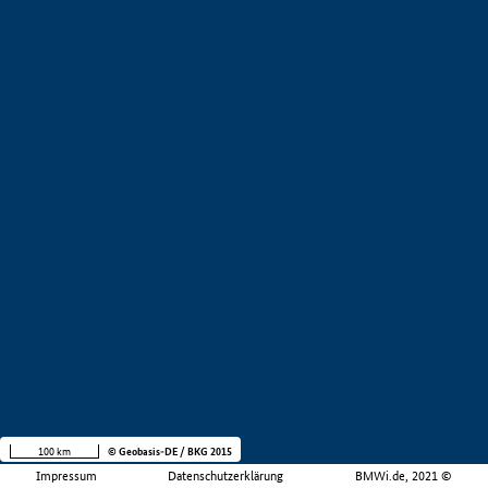
100 km
© Geobasis-DE / BKG 2015
Impressum
Datenschutzerklärung
BMWi.de, 2021 ©