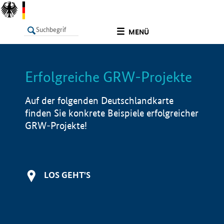
undefined
MENÜ
Erfolgreiche GRW-Projekte
LISTE
Filter
Info
Auf der folgenden Deutschlandkarte
finden Sie konkrete Beispiele erfolgreicher
GRW-Projekte!
LOS GEHT'S