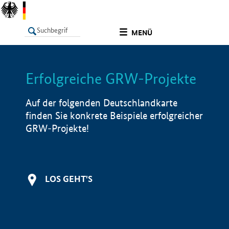
undefined
MENÜ
Erfolgreiche GRW-Projekte
LISTE
Filter
Info
Auf der folgenden Deutschlandkarte
finden Sie konkrete Beispiele erfolgreicher
GRW-Projekte!
LOS GEHT'S