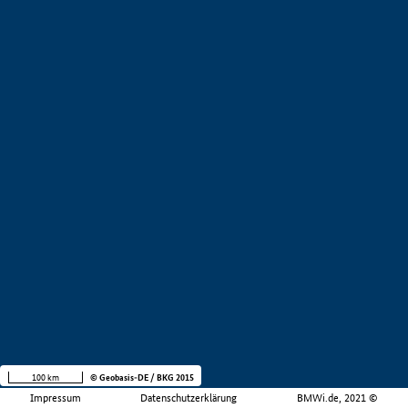
100 km
© Geobasis-DE / BKG 2015
Impressum
Datenschutzerklärung
BMWi.de, 2021 ©