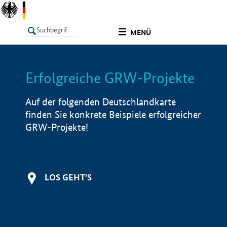
undefined
MENÜ
Erfolgreiche GRW-Projekte
LISTE
Filter
Info
Auf der folgenden Deutschlandkarte
finden Sie konkrete Beispiele erfolgreicher
GRW-Projekte!
LOS GEHT'S