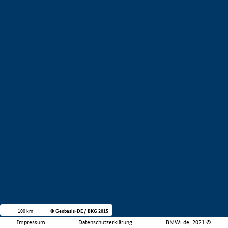
100 km
© Geobasis-DE / BKG 2015
Impressum
Datenschutzerklärung
BMWi.de, 2021 ©