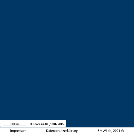
100 km
© Geobasis-DE / BKG 2015
Impressum
Datenschutzerklärung
BMWi.de, 2021 ©