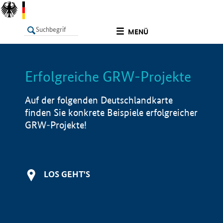
undefined
MENÜ
Erfolgreiche GRW-Projekte
LISTE
Filter
Info
Auf der folgenden Deutschlandkarte
finden Sie konkrete Beispiele erfolgreicher
GRW-Projekte!
LOS GEHT'S