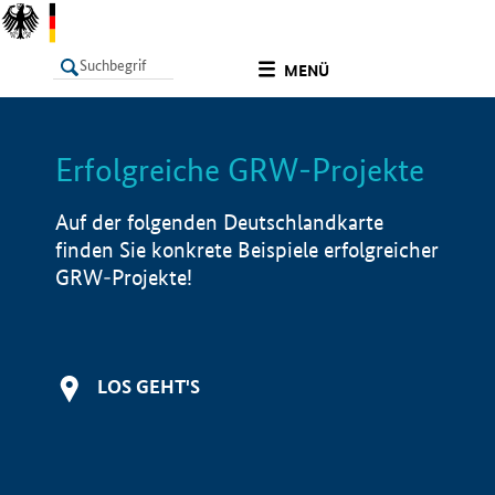
undefined
MENÜ
Erfolgreiche GRW-Projekte
LISTE
Filter
Info
Auf der folgenden Deutschlandkarte
finden Sie konkrete Beispiele erfolgreicher
GRW-Projekte!
LOS GEHT'S