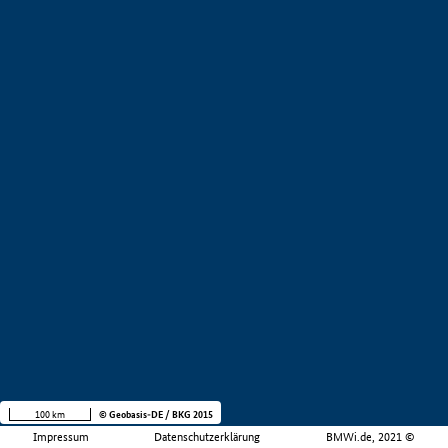
100 km
© Geobasis-DE / BKG 2015
Impressum
Datenschutzerklärung
BMWi.de, 2021 ©