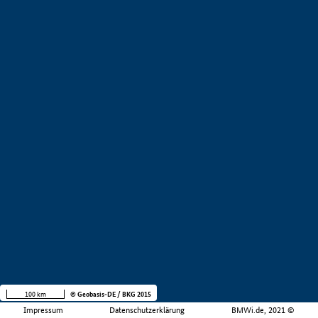
100 km
© Geobasis-DE / BKG 2015
Impressum
Datenschutzerklärung
BMWi.de, 2021 ©