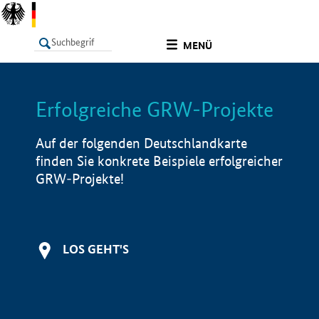
undefined
MENÜ
Erfolgreiche GRW-Projekte
LISTE
Filter
Info
Auf der folgenden Deutschlandkarte
finden Sie konkrete Beispiele erfolgreicher
GRW-Projekte!
LOS GEHT'S