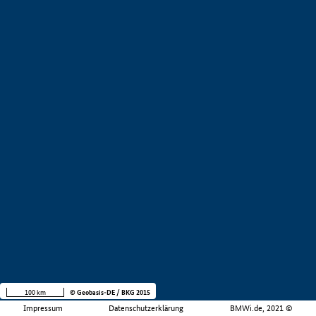
100 km
© Geobasis-DE / BKG 2015
Impressum
Datenschutzerklärung
BMWi.de, 2021 ©