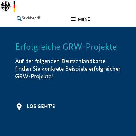
undefined
MENÜ
Erfolgreiche GRW-Projekte
LISTE
Filter
Info
Auf der folgenden Deutschlandkarte
finden Sie konkrete Beispiele erfolgreicher
GRW-Projekte!
LOS GEHT'S