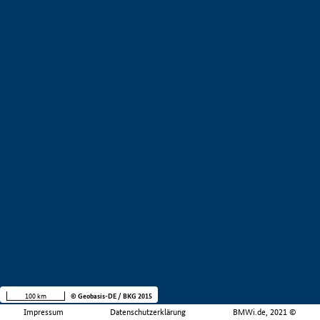
100 km
© Geobasis-DE / BKG 2015
Impressum
Datenschutzerklärung
BMWi.de, 2021 ©