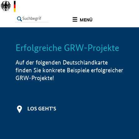
undefined
MENÜ
Erfolgreiche GRW-Projekte
LISTE
Filter
Info
Auf der folgenden Deutschlandkarte
finden Sie konkrete Beispiele erfolgreicher
GRW-Projekte!
LOS GEHT'S