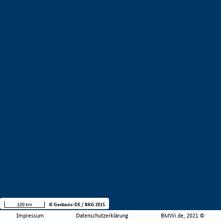
100 km
© Geobasis-DE / BKG 2015
Impressum
Datenschutzerklärung
BMWi.de, 2021 ©