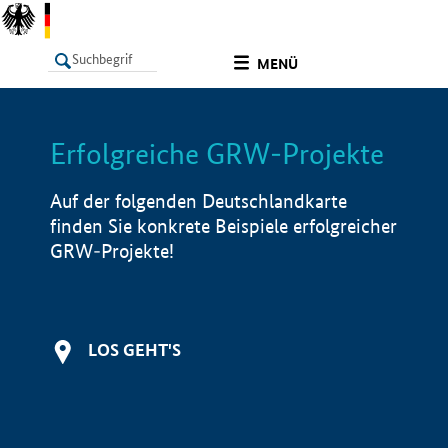
undefined
MENÜ
Erfolgreiche GRW-Projekte
LISTE
Filter
Info
Auf der folgenden Deutschlandkarte
finden Sie konkrete Beispiele erfolgreicher
GRW-Projekte!
LOS GEHT'S