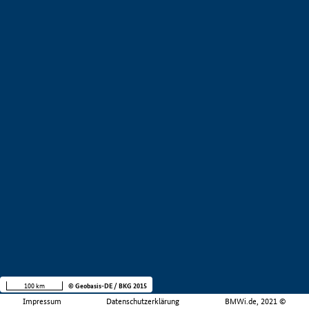
100 km
© Geobasis-DE / BKG 2015
Impressum
Datenschutzerklärung
BMWi.de, 2021 ©