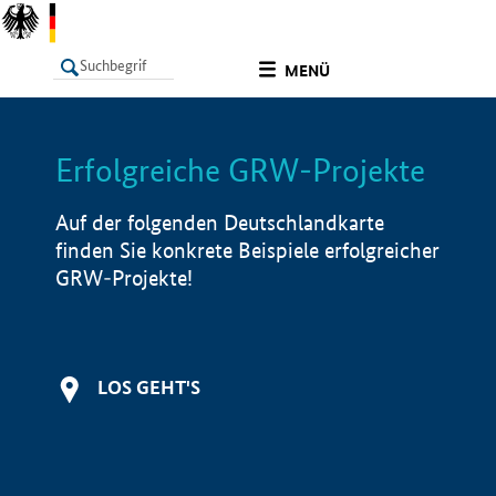
undefined
MENÜ
Erfolgreiche GRW-Projekte
LISTE
Filter
Info
Auf der folgenden Deutschlandkarte
finden Sie konkrete Beispiele erfolgreicher
GRW-Projekte!
LOS GEHT'S