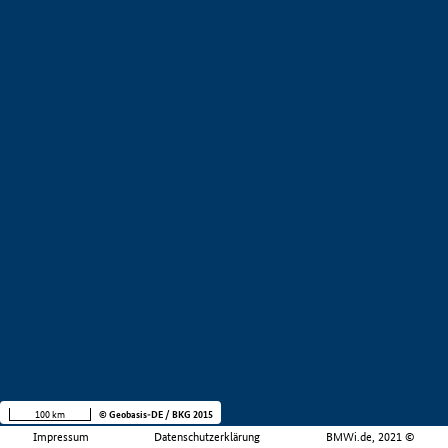
100 km
© Geobasis-DE / BKG 2015
Impressum
Datenschutzerklärung
BMWi.de, 2021 ©