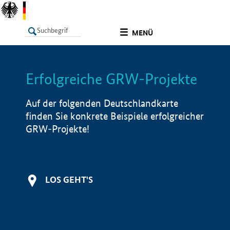
undefined
MENÜ
Erfolgreiche GRW-Projekte
LISTE
Filter
Info
Auf der folgenden Deutschlandkarte
finden Sie konkrete Beispiele erfolgreicher
GRW-Projekte!
LOS GEHT'S