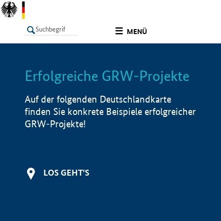
undefined
MENÜ
Erfolgreiche GRW-Projekte
LISTE
Filter
Info
Auf der folgenden Deutschlandkarte
finden Sie konkrete Beispiele erfolgreicher
GRW-Projekte!
LOS GEHT'S