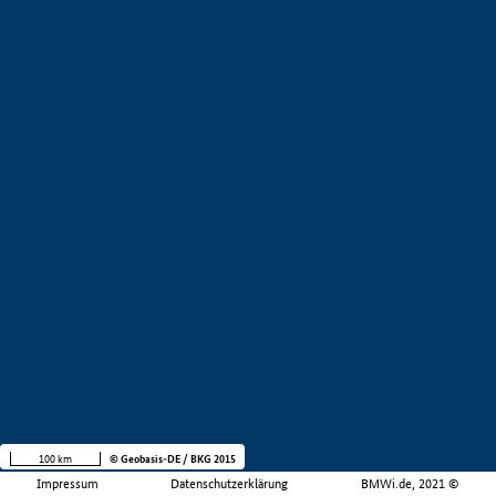
100 km
© Geobasis-DE / BKG 2015
Impressum
Datenschutzerklärung
BMWi.de, 2021 ©