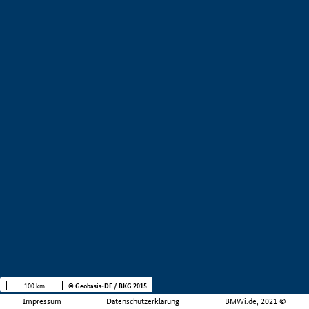
100 km
© Geobasis-DE / BKG 2015
Impressum
Datenschutzerklärung
BMWi.de, 2021 ©