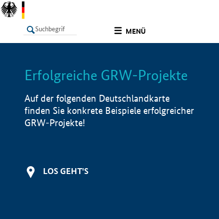
undefined
MENÜ
Erfolgreiche GRW-Projekte
LISTE
Filter
Info
Auf der folgenden Deutschlandkarte
finden Sie konkrete Beispiele erfolgreicher
GRW-Projekte!
LOS GEHT'S