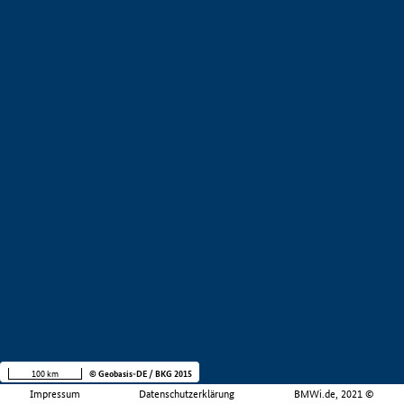
100 km
© Geobasis-DE / BKG 2015
Impressum
Datenschutzerklärung
BMWi.de, 2021 ©