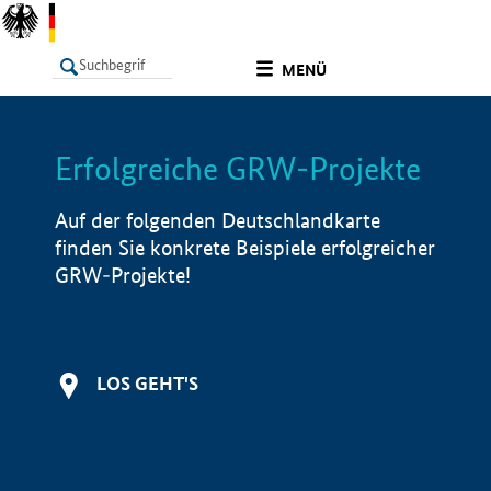
undefined
MENÜ
Erfolgreiche GRW-Projekte
LISTE
Filter
Info
Auf der folgenden Deutschlandkarte
finden Sie konkrete Beispiele erfolgreicher
GRW-Projekte!
LOS GEHT'S