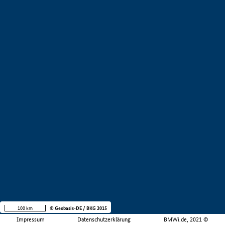
100 km
© Geobasis-DE / BKG 2015
Impressum
Datenschutzerklärung
BMWi.de, 2021 ©