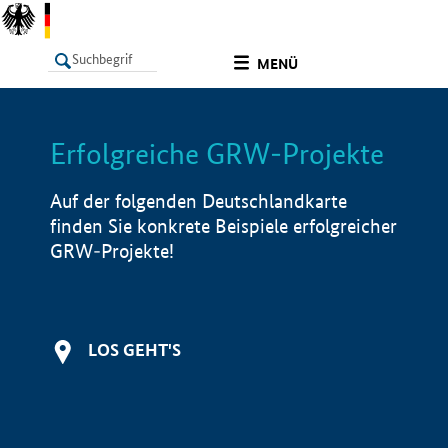
undefined
MENÜ
Erfolgreiche GRW-Projekte
LISTE
Filter
Info
Auf der folgenden Deutschlandkarte
finden Sie konkrete Beispiele erfolgreicher
GRW-Projekte!
LOS GEHT'S