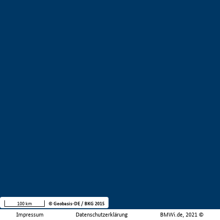
100 km
© Geobasis-DE / BKG 2015
Impressum
Datenschutzerklärung
BMWi.de, 2021 ©