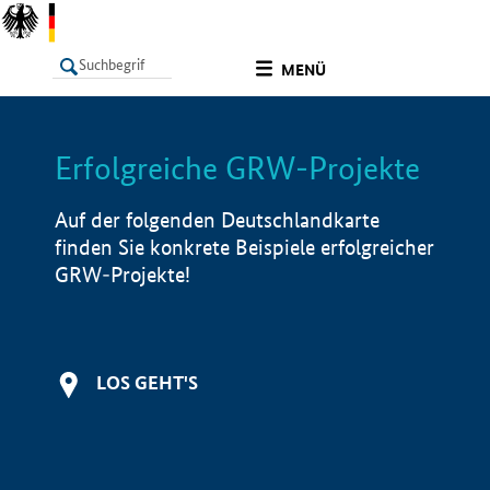
undefined
MENÜ
Erfolgreiche GRW-Projekte
LISTE
Filter
Info
Auf der folgenden Deutschlandkarte
finden Sie konkrete Beispiele erfolgreicher
GRW-Projekte!
LOS GEHT'S