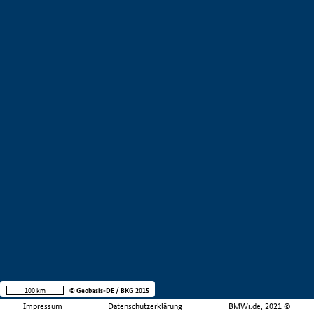
100 km
© Geobasis-DE / BKG 2015
Impressum
Datenschutzerklärung
BMWi.de, 2021 ©