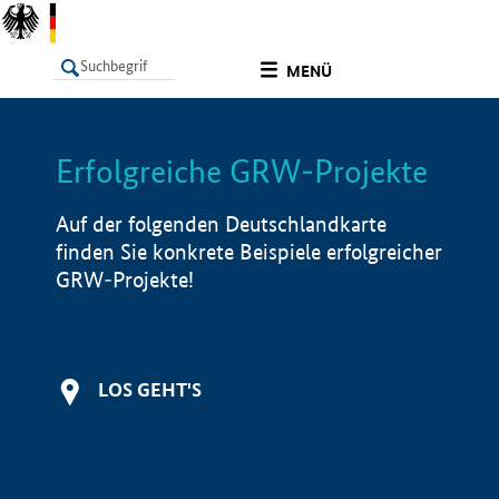
undefined
MENÜ
Erfolgreiche GRW-Projekte
LISTE
Filter
Info
Auf der folgenden Deutschlandkarte
finden Sie konkrete Beispiele erfolgreicher
GRW-Projekte!
LOS GEHT'S