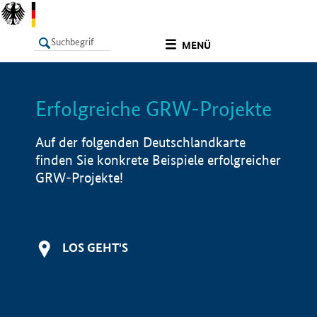
undefined
MENÜ
Erfolgreiche GRW-Projekte
LISTE
Filter
Info
Auf der folgenden Deutschlandkarte
finden Sie konkrete Beispiele erfolgreicher
GRW-Projekte!
LOS GEHT'S