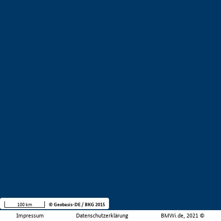
100 km
© Geobasis-DE / BKG 2015
Impressum
Datenschutzerklärung
BMWi.de, 2021 ©