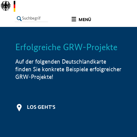
undefined
MENÜ
Erfolgreiche GRW-Projekte
LISTE
Filter
Info
Auf der folgenden Deutschlandkarte
finden Sie konkrete Beispiele erfolgreicher
GRW-Projekte!
LOS GEHT'S