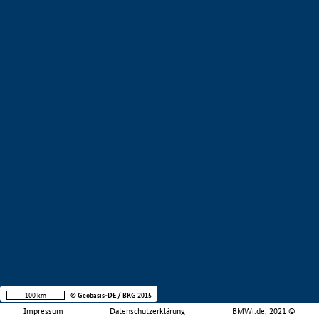
100 km
© Geobasis-DE / BKG 2015
Impressum
Datenschutzerklärung
BMWi.de, 2021 ©