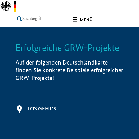
undefined
MENÜ
Erfolgreiche GRW-Projekte
LISTE
Filter
Info
Auf der folgenden Deutschlandkarte
finden Sie konkrete Beispiele erfolgreicher
GRW-Projekte!
LOS GEHT'S