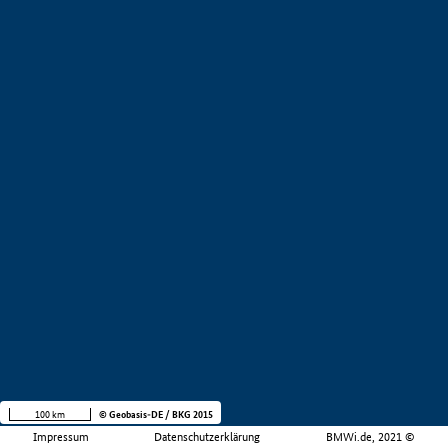
100 km
© Geobasis-DE / BKG 2015
Impressum
Datenschutzerklärung
BMWi.de, 2021 ©