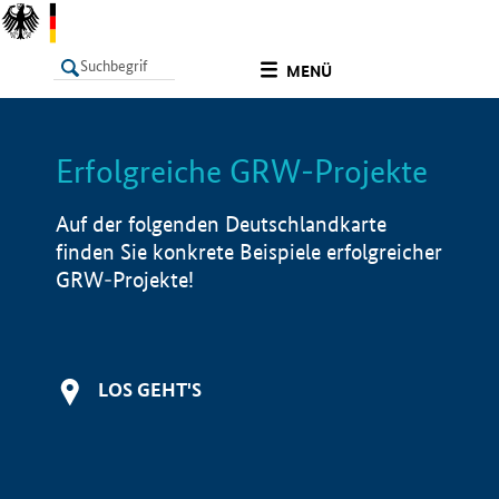
undefined
MENÜ
Erfolgreiche GRW-Projekte
LISTE
Filter
Info
Auf der folgenden Deutschlandkarte
finden Sie konkrete Beispiele erfolgreicher
GRW-Projekte!
LOS GEHT'S