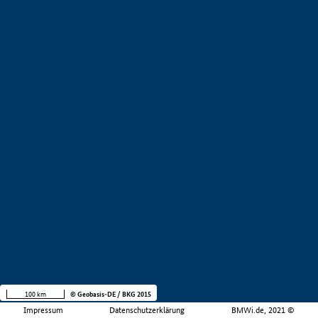
100 km
© Geobasis-DE / BKG 2015
Impressum
Datenschutzerklärung
BMWi.de, 2021 ©